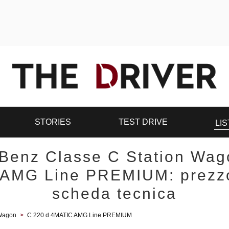
STORIES
TEST DRIVE
LIS
Benz Classe C Station Wag
AMG Line PREMIUM: prezz
scheda tecnica
 Wagon
>
C 220 d 4MATIC AMG Line PREMIUM