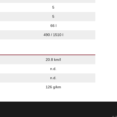
5
5
66 l
490 / 1510 l
20.8 km/l
n.d.
n.d.
126 g/km