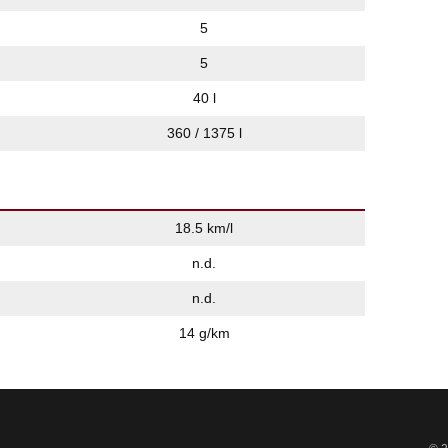
5
5
40 l
360 / 1375 l
18.5 km/l
n.d.
n.d.
14 g/km