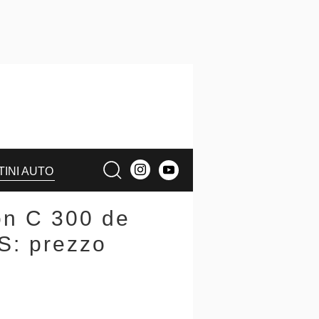
TINI AUTO
on C 300 de
: prezzo