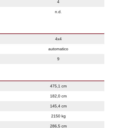
4
n.d.
4x4
automatico
9
475,1 cm
182,0 cm
145,4 cm
2150 kg
286,5 cm