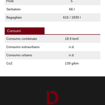
Posti
5
Serbatoio
66 l
Bagagliaio
615 / 1830 l
Consumi
Consumo combinato
18.9 km/l
Consumo extraurbano
n.d.
Consumo urbano
n.d.
Co2
139 g/km