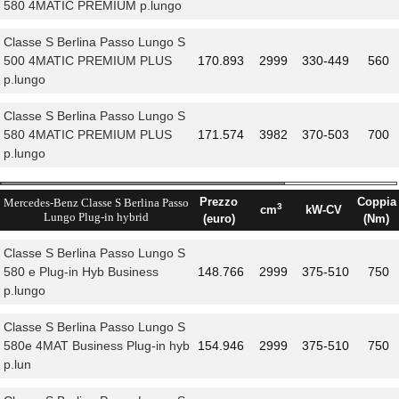
580 4MATIC PREMIUM p.lungo
Classe S Berlina Passo Lungo S
500 4MATIC PREMIUM PLUS
170.893
2999
330-449
560
p.lungo
Classe S Berlina Passo Lungo S
580 4MATIC PREMIUM PLUS
171.574
3982
370-503
700
p.lungo
Prezzo
Coppia
Mercedes-Benz Classe S Berlina Passo
3
cm
kW-CV
Lungo Plug-in hybrid
(euro)
(Nm)
Classe S Berlina Passo Lungo S
580 e Plug-in Hyb Business
148.766
2999
375-510
750
p.lungo
Classe S Berlina Passo Lungo S
580e 4MAT Business Plug-in hyb
154.946
2999
375-510
750
p.lun