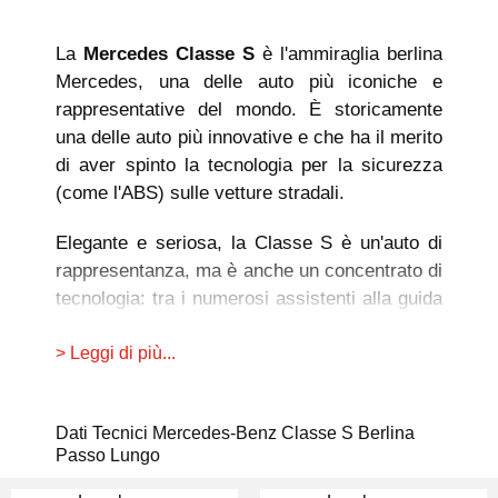
La
Mercedes Classe S
è l'ammiraglia berlina
Mercedes, una delle auto più iconiche e
rappresentative del mondo. È storicamente
una delle auto più innovative e che ha il merito
di aver spinto la tecnologia per la sicurezza
(come l'ABS) sulle vetture stradali.
Elegante e seriosa, la Classe S è un'auto di
rappresentanza, ma è anche un concentrato di
tecnologia: tra i numerosi assistenti alla guida
c'è quello che effettua il sorpasso in
autonomia agendo anche sullo sterzo.
> Leggi di più...
Dentro lo spazio abbonda, e la plancia
interamente digitale è composta da due
Dati Tecnici Mercedes-Benz Classe S Berlina
Passo Lungo
display TFT da 12,3 pollici. Gli optional sono
quasi infiniti, volendo c'è anche il pacchetto