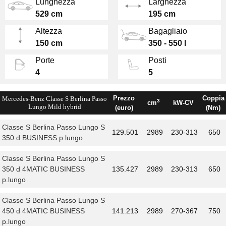
Lunghezza
Larghezza
"Wellness" che agisce sull'illuminazione
529 cm
195 cm
dell'abitacolo (vanta ben 64 tonalità di colore)
Altezza
Bagagliaio
sulle modalità di massaggio, di ventilazione e
150 cm
350 - 550 l
di riscaldamento dei sedili, finendo con
climatizzazione, e addirittura musica e
Porte
Posti
profumazione.
4
5
Motori
a 6 cilindri in linea diesel (286 o 340
Prezzo
Coppia
Mercedes-Benz Classe S Berlina Passo
3
cm
kW-CV
cavalli) e benzina (367 o 469 CV), oppure V8
Lungo Mild hybrid
(euro)
(Nm)
da 469 CV o 621 Cv nella versione AMG.
Classe S Berlina Passo Lungo S
129.501
2989
230-313
650
350 d BUSINESS p.lungo
Classe S Berlina Passo Lungo S
350 d 4MATIC BUSINESS
135.427
2989
230-313
650
p.lungo
Classe S Berlina Passo Lungo S
450 d 4MATIC BUSINESS
141.213
2989
270-367
750
p.lungo