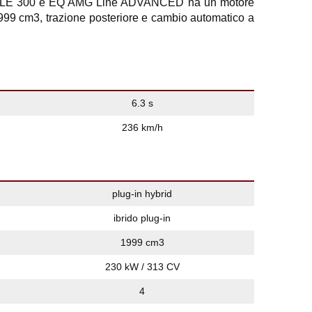
LE 300 e EQ AMG Line ADVANCED ha un motore
1.999 cm3, trazione posteriore e cambio automatico a
6.3 s
236 km/h
plug-in hybrid
ibrido plug-in
1999 cm3
230 kW / 313 CV
4