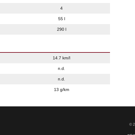
4
55 l
290 l
14.7 km/l
n.d.
n.d.
13 g/km
© 2