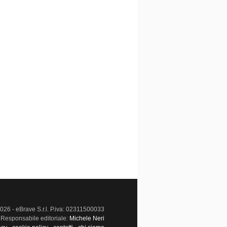
026 - eBrave S.r.l. P.iva: 02311500033
Responsabile editoriale:
Michele Neri