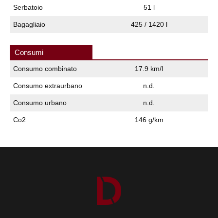
Serbatoio
51 l
Bagagliaio
425 / 1420 l
Consumi
Consumo combinato
17.9 km/l
Consumo extraurbano
n.d.
Consumo urbano
n.d.
Co2
146 g/km