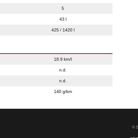
5
43 l
425 / 1420 l
18.9 km/l
n.d.
n.d.
140 g/km
© 2