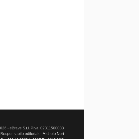
026 - eBrave S.r.l. P.iva: 02311500033
Responsabile editoriale:
Michele Neri