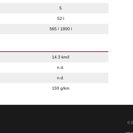
5
52 l
565 / 1800 l
14.3 km/l
n.d.
n.d.
159 g/km
© 2