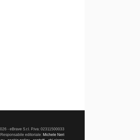
026 - eBrave S.r.l. P.iva: 02311500033
Responsabile editoriale:
Michele Neri