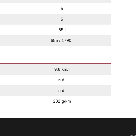
5
5
85 l
655 / 1790 l
9.8 km/l
n.d.
n.d.
232 g/km