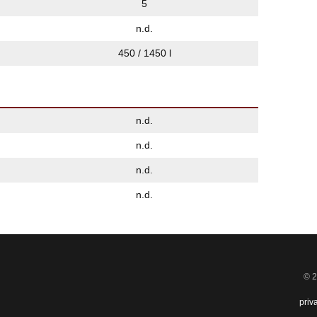
5
n.d.
450 / 1450 l
n.d.
n.d.
n.d.
n.d.
© 2
priv