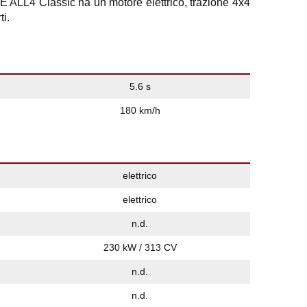
E ALL4 Classic ha un motore elettrico, trazione 4x4
i.
5.6 s
180 km/h
elettrico
elettrico
n.d.
230 kW / 313 CV
n.d.
n.d.