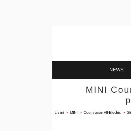
NEWS
MINI Coun
p
Listini
>
MINI
>
Countryman All-Electric
>
SE