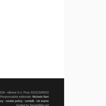
026 - eBrave S.r.l. P.iva: 02311500033
Responsabile editoriale:
Michele Neri
acy
-
cookie policy
-
contatti
-
chi siamo
hosted by ServerWeb.net