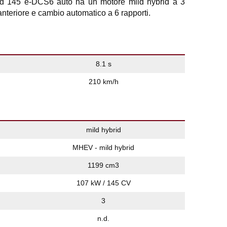
 145 e-DCS6 auto ha un motore mild hybrid a 3
 anteriore e cambio automatico a 6 rapporti.
8.1 s
210 km/h
mild hybrid
MHEV - mild hybrid
1199 cm3
107 kW / 145 CV
3
n.d.