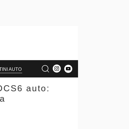
TINI AUTO
DCS6 auto:
ca