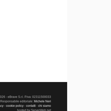
026 - eBrave S.r.l. P.iva: 02311500033
Responsabile editoriale:
Michele Neri
acy
-
cookie policy
-
contatti
-
chi siamo
hosted by ServerWeb.net