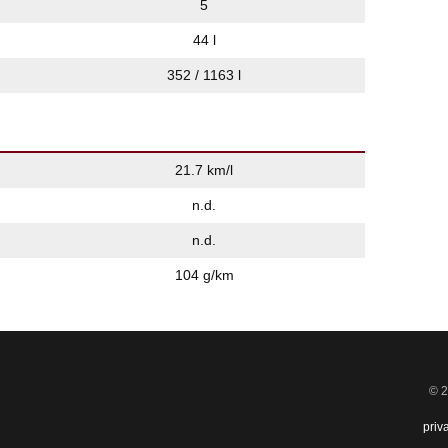
5
44 l
352 / 1163 l
21.7 km/l
n.d.
n.d.
104 g/km
© 2
priv