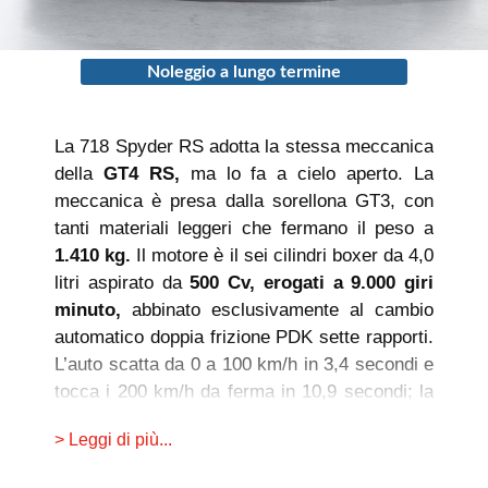
Noleggio a lungo termine
La 718 Spyder RS adotta la stessa meccanica
della
GT4 RS,
ma lo fa a cielo aperto. La
meccanica è presa dalla sorellona GT3, con
tanti materiali leggeri che fermano il peso a
1.410 kg.
Il motore è il sei cilindri boxer da 4,0
litri aspirato da
500 Cv, erogati a 9.000 giri
minuto,
abbinato esclusivamente al cambio
automatico doppia frizione PDK sette rapporti.
L’auto scatta da 0 a 100 km/h in 3,4 secondi e
tocca i 200 km/h da ferma in 10,9 secondi; la
velocità massima invece è di 308 km/h.
> Leggi di più...
L'assetto è più basso di ben 3 cm rispetto alla
Spyder standard e monta di serie le