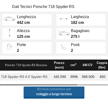
sospensioni Pasm a controllo elettronico, il
Dati Tecnici Porsche 718 Spyder RS
differenziale autobloccante meccanico e i
cerchi in lega forgiati da 20 pollici.
Lunghezza
Larghezza
442 cm
182 cm
Altezza
Bagagliaio
125 cm
275 l
Porte
Posti
2
2
Prezzo
Coppia
3
Porsche 718 Spyder RS Benzina
cm
kW-CV
(euro)
(Nm)
718 Spyder RS 4.0 Spyder RS
165.590
3996
368-500
450
Richiedi preventivo per
noleggio a lungo termine