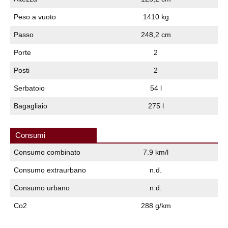
Peso a vuoto
1410 kg
Passo
248,2 cm
Porte
2
Posti
2
Serbatoio
54 l
Bagagliaio
275 l
Consumi
Consumo combinato
7.9 km/l
Consumo extraurbano
n.d.
Consumo urbano
n.d.
Co2
288 g/km