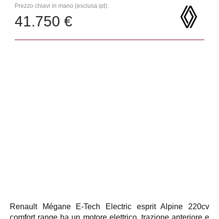
Prezzo chiavi in mano (esclusa ipt):
41.750 €
Renault Mégane E-Tech Electric esprit Alpine 220cv
comfort range ha un motore elettrico, trazione anteriore e