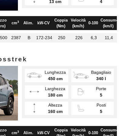
13 cm
4
zzo
Coppia
Velocità
Consumo
3
cm
Alim.
kW-CV
0-100
ro)
(Nm)
(km/h)
(km/l)
.500
2387
B
172-234
250
226
6,3
11,4
osstrek
Lunghezza
Bagagliaio
450 cm
340 l
Larghezza
Porte
180 cm
5
Altezza
Posti
160 cm
5
zzo
Coppia
Velocità
Consumo
3
cm
Alim.
kW-CV
0-100
ro)
(Nm)
(km/h)
(km/l)