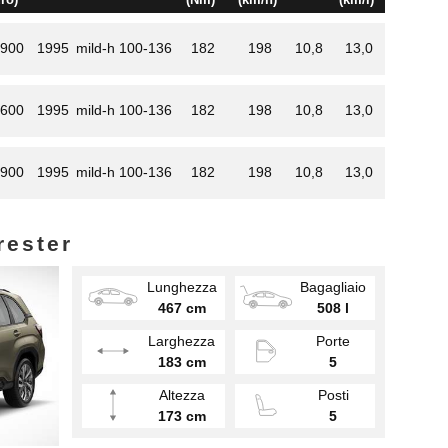
.900
1995
mild-h
100-136
182
198
10,8
13,0
.600
1995
mild-h
100-136
182
198
10,8
13,0
.900
1995
mild-h
100-136
182
198
10,8
13,0
rester
Lunghezza
Bagagliaio
467 cm
508 l
Larghezza
Porte
183 cm
5
Altezza
Posti
173 cm
5