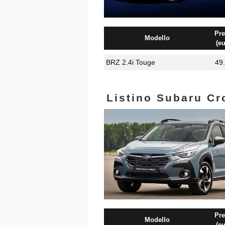
Pre
Modello
(eu
BRZ 2.4i Touge
49
Listino Subaru Cr
Pre
Modello
(eu