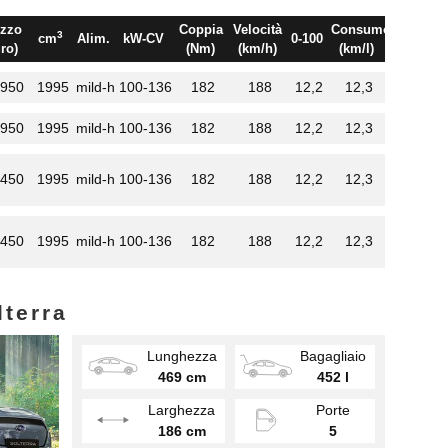
zzo
Coppia
Velocità
Consumo
3
cm
Alim.
kW-CV
0-100
ro)
(Nm)
(km/h)
(km/l)
.950
1995
mild-h
100-136
182
188
12,2
12,3
.950
1995
mild-h
100-136
182
188
12,2
12,3
.450
1995
mild-h
100-136
182
188
12,2
12,3
.450
1995
mild-h
100-136
182
188
12,2
12,3
lterra
Lunghezza
Bagagliaio
469 cm
452 l
Larghezza
Porte
186 cm
5