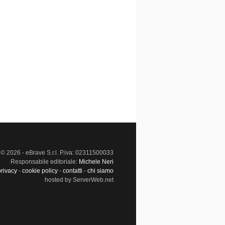
© 2026 - eBrave S.r.l. P.iva: 02311500033
Responsabile editoriale:
Michele Neri
privacy
-
cookie policy
-
contatti
-
chi siamo
hosted by ServerWeb.net