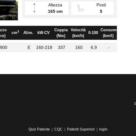
Altezza
Posti
165 cm
5
zzo
Coppia
Velocità
Consumo
3
cm
Alim.
kW-CV
0-100
ro)
(Nm)
(km/h)
(km/l)
.900
E
160-218
337
160
6,9
-
Quiz Patente
|
CQC
|
Patenti Superiori
|
login