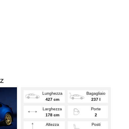
RZ
Lunghezza
Bagagliaio
427 cm
237 l
Larghezza
Porte
178 cm
2
Altezza
Posti