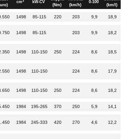
3
cm
kW-CV
0-100
euro)
(Nm)
(km/h)
(km/l)
0.550
1498
85-115
220
203
9,9
18,9
0.750
1498
85-115
203
9,9
18,2
2.350
1498
110-150
250
224
8,6
18,5
2.550
1498
110-150
224
8,6
17,9
4.650
1498
110-150
250
224
8,6
18,2
5.450
1984
195-265
370
250
5,9
14,1
1.450
1984
245-333
420
270
4,6
12,2