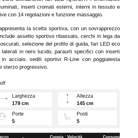
luminati, inserti cromati esterni, interni in tessuto e
tive con 14 regolazioni e funzione massaggio.
rappresenta la scelta sportiva, con un sovrapprezzo
 Include assetto sportivo ribassato, cerchi in lega da
 oscurati, selezione del profilo di guida, fari LED eco
laterali in nero lucido, paraurti specifici con inserti
 in acciaio, sedili sportivi R-Line con poggiatesta
 e sterzo progressivo.
olf
Larghezza
Altezza
179 cm
145 cm
Porte
Posti
5
5
ezzo
Coppia
Velocità
Consumo