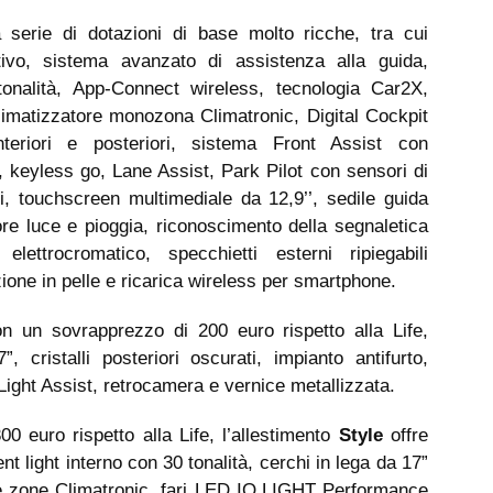
serie di dotazioni di base molto ricche, tra cui
ttivo, sistema avanzato di assistenza alla guida,
tonalità, App-Connect wireless, tecnologia Car2X,
climatizzatore monozona Climatronic, Digital Cockpit
teriori e posteriori, sistema Front Assist con
, keyless go, Lane Assist, Park Pilot con sensori di
ri, touchscreen multimediale da 12,9’’, sedile guida
re luce e pioggia, riconoscimento della segnaletica
elettrocromatico, specchietti esterni ripiegabili
zione in pelle e ricarica wireless per smartphone.
on un sovrapprezzo di 200 euro rispetto alla Life,
 cristalli posteriori oscurati, impianto antifurto,
ight Assist, retrocamera e vernice metallizzata.
0 euro rispetto alla Life, l’allestimento
Style
offre
t light interno con 30 tonalità, cerchi in lega da 17”
re zone Climatronic, fari LED IQ.LIGHT Performance