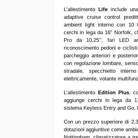
L’allestimento
Life
include una 
adaptive cruise control predi
ambient light interno con 10 
cerchi in lega da 16” Norfolk, 
Pro da 10,25’’, fari LED an
riconoscimento pedoni e ciclisti
parcheggio anteriori e posterio
con regolazione lombare, senso
stradale, specchietto interno 
elettricamente, volante multifun
L’allestimento
Edition Plus
, c
aggiunge cerchi in lega da 17”,
sistema Keyless Entry and Go, L
Con un prezzo superiore di 2.30
dotazioni aggiuntive come ambien
Nottingham, climatizzatore a t