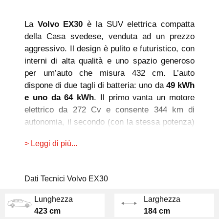
La
Volvo EX30
è la SUV elettrica compatta
della Casa svedese, venduta ad un prezzo
aggressivo. Il design è pulito e futuristico, con
interni di alta qualità e uno spazio generoso
per um’auto che misura 432 cm. L’auto
dispone di due tagli di batteria: uno da
49 kWh
e uno da 64 kWh
. Il primo vanta un motore
elettrico da 272 Cv e consente 344 km di
autonomia, il secondo (con la stessa potenza)
arriva a
480 km.
C’è anche una versione con
> Leggi di più...
due motori elettrici (uno per asse) e trazione
integrale Twin Motor Performance, con
batteria da 64 kWh ma ben 428 CV di potenza.
Dati Tecnici Volvo EX30
L’auto scatta in sol
i 3,6 secondi da 0 a 100
km/h e ha un’autonomia di 450 km.
Lunghezza
Larghezza
Il sistema multimediale Android Automotive
423 cm
184 cm