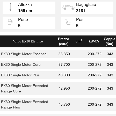
funziona come quello di uno smartphone:
Altezza
Bagagliaio
integra Mappe, Spotify consente il download
156 cm
318 l
delle app.
Porte
Posti
5
5
Prezzo
Coppia
3
Volvo EX30 Elettrico
cm
kW-CV
(euro)
(Nm)
EX30 Single Motor Essential
36.350
200-272
343
EX30 Single Motor Core
37.700
200-272
343
EX30 Single Motor Plus
40.300
200-272
343
EX30 Single Motor Extended
42.950
200-272
343
Range Core
EX30 Single Motor Extended
45.750
200-272
343
Range Plus