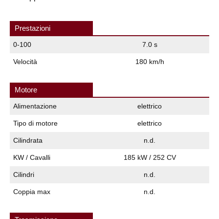
Prestazioni
0-100
7.0 s
Velocità
180 km/h
Motore
Alimentazione
elettrico
Tipo di motore
elettrico
Cilindrata
n.d.
KW / Cavalli
185 kW / 252 CV
Cilindri
n.d.
Coppia max
n.d.