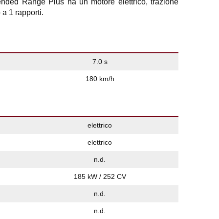
nded Range Plus ha un motore elettrico, trazione
a 1 rapporti.
7.0 s
180 km/h
elettrico
elettrico
n.d.
185 kW / 252 CV
n.d.
n.d.