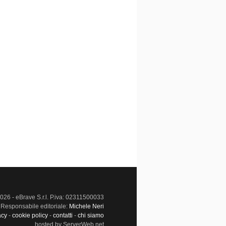
026 - eBrave S.r.l. P.iva: 02311500033
Responsabile editoriale:
Michele Neri
acy
-
cookie policy
-
contatti
-
chi siamo
hosted by ServerWeb.net