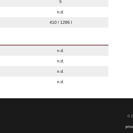
5
n.d.
410 / 1286 l
n.d.
n.d.
n.d.
n.d.
© 2
priv