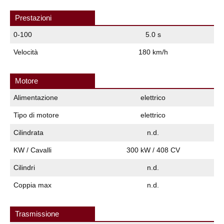
Prestazioni
0-100
5.0 s
Velocità
180 km/h
Motore
Alimentazione
elettrico
Tipo di motore
elettrico
Cilindrata
n.d.
KW / Cavalli
300 kW / 408 CV
Cilindri
n.d.
Coppia max
n.d.
Trasmissione