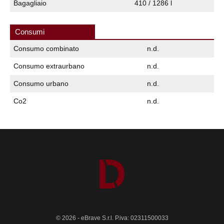
Bagagliaio
410 / 1286 l
Consumi
Consumo combinato
n.d.
Consumo extraurbano
n.d.
Consumo urbano
n.d.
Co2
n.d.
© 2026 - eBrave S.r.l. P.iva: 02311500033