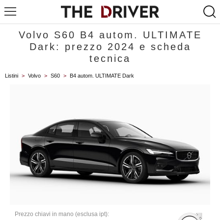
Volvo S60 B4 autom. ULTIMATE
Dark: prezzo 2024 e scheda
tecnica
Listini
>
Volvo
>
S60
>
B4 autom. ULTIMATE Dark
Prezzo chiavi in mano (esclusa ipt):