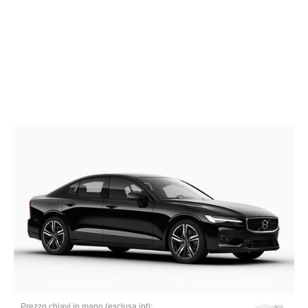
Prezzo chiavi in mano (esclusa ipt):