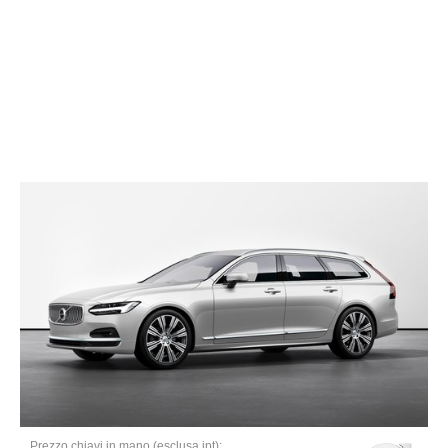
Prezzo chiavi in mano (esclusa ipt):