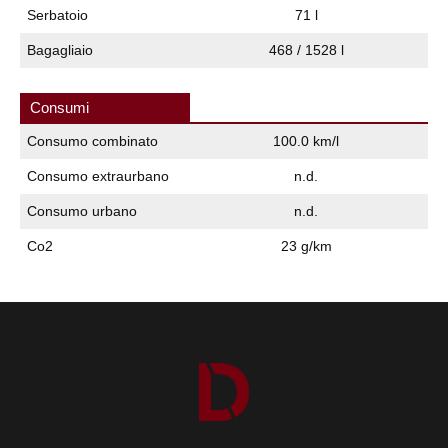
Serbatoio
71 l
Bagagliaio
468 / 1528 l
Consumi
Consumo combinato
100.0 km/l
Consumo extraurbano
n.d.
Consumo urbano
n.d.
Co2
23 g/km