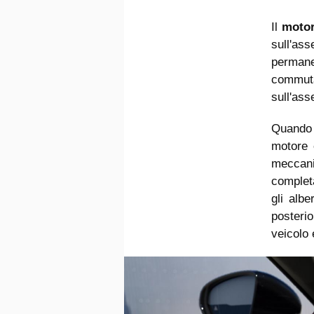
Il
moto
sull'as
perman
commuta
sull'ass
Quando 
motore e
meccan
complet
gli albe
posteri
veicolo