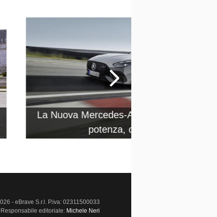
La Nuova Mercedes-AMG GT 63 PRO 4
potenza, caratteristiche
026 - eBrave S.r.l. P.iva: 02311500033
Responsabile editoriale:
Michele Neri