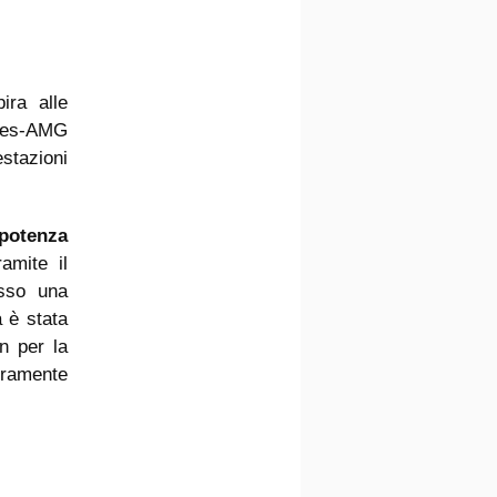
ira alle
edes-AMG
stazioni
potenza
amite il
esso una
a è stata
n per la
uramente