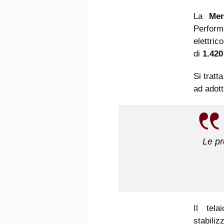
La
Me
Perform
elettri
di
1.42
Si tratt
ad adott
Le pr
Il tel
stabiliz