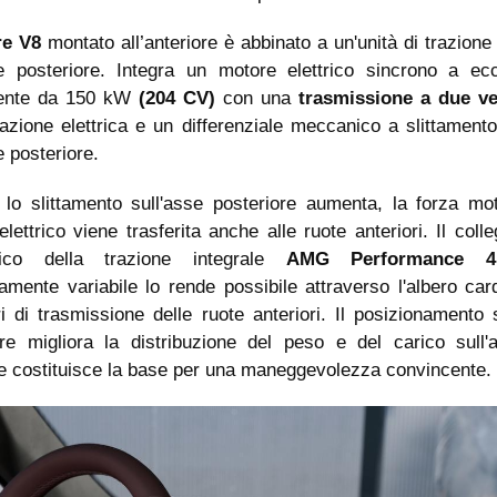
re V8
montato all’anteriore è abbinato a un'unità di trazione 
se posteriore. Integra un motore elettrico sincrono a ecc
ente da 150 kW
(204 CV)
con una
trasmissione a due ve
zione elettrica e un differenziale meccanico a slittamento 
e posteriore.
lo slittamento sull'asse posteriore aumenta, la forza mot
lettrico viene trasferita anche alle ruote anteriori. Il col
ico della trazione integrale
AMG Performance 4
amente variabile lo rende possibile attraverso l'albero car
ri di trasmissione delle ruote anteriori. Il posizionamento 
ore migliora la distribuzione del peso e del carico sull'
 e costituisce la base per una maneggevolezza convincente.