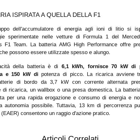
RIA ISPIRATA A QUELLA DELLA F1
uppo dell'accumulatore di energia agli ioni di litio si isp
gie sperimentate nelle vetture di Formula 1 del Merc
s F1 Team. La batteria AMG High Performance offre pre
 che possono essere utilizzate spesso e alungo.
cità della batteria è di
6,1 kWh, fornisce 70 kW di 
ua e 150 kW di
potenza di picco. La ricarica avviene tr
atterie di bordo da 3,7 kW con corrente alternata pr
 di ricarica, un wallbox o una presa domestica. La batteri
ata per una rapida erogazione e consumo di energia e no
 autonomia possibile. Tuttavia, 13 km di percorrenza p
a (EAER) consentono un raggio d'azione pratico.
Articoli Correlati