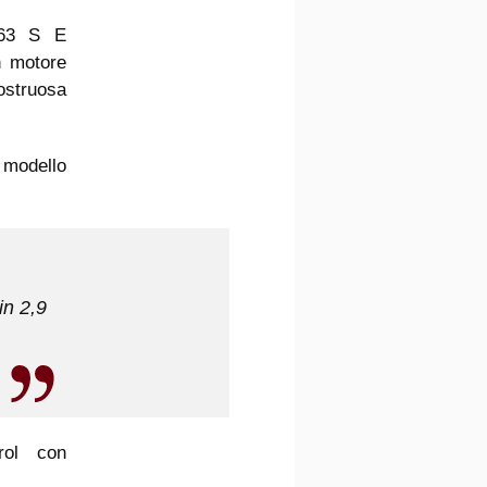
 63 S E
 motore
ostruosa
o modello
in 2,9
rol con