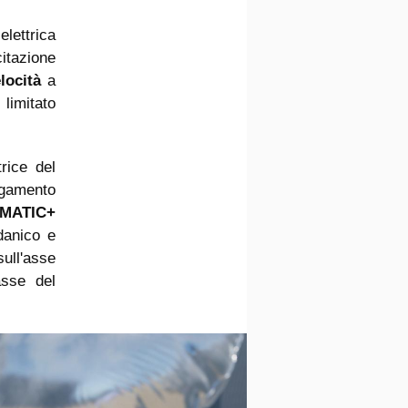
elettrica
itazione
locità
a
limitato
rice del
legamento
MATIC+
danico e
sull'asse
asse del