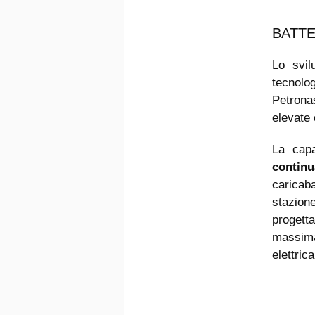
BATTE
Lo svil
tecnolo
Petrona
elevate
La capa
contin
caricab
stazione
progett
massima
elettric