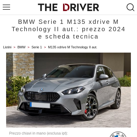
BMW Serie 1 M135 xdrive M
Technology II aut.: prezzo 2024
e scheda tecnica
Listini
>
BMW
>
Serie 1
>
M135 xdrive M Technology II aut.
Prezzo chiavi in mano (esclusa ipt):