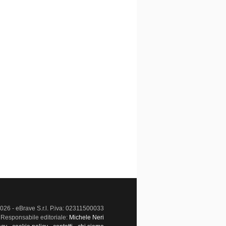
026 - eBrave S.r.l. P.iva: 02311500033
Responsabile editoriale:
Michele Neri