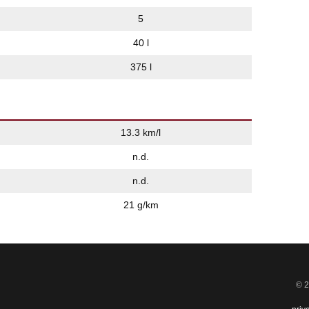
5
40 l
375 l
13.3 km/l
n.d.
n.d.
21 g/km
© 2