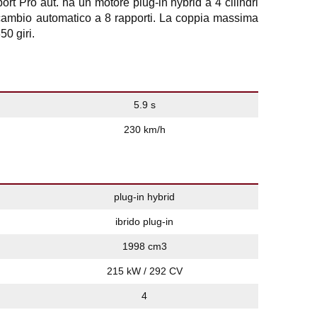
 Pro aut. ha un motore plug-in hybrid a 4 cilindri
cambio automatico a 8 rapporti. La coppia massima
0 giri.
5.9 s
230 km/h
plug-in hybrid
ibrido plug-in
1998 cm3
215 kW / 292 CV
4