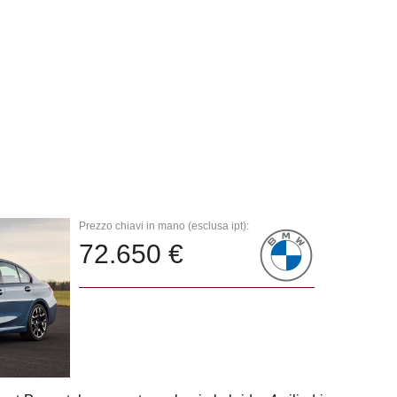
Prezzo chiavi in mano (esclusa ipt):
72.650 €