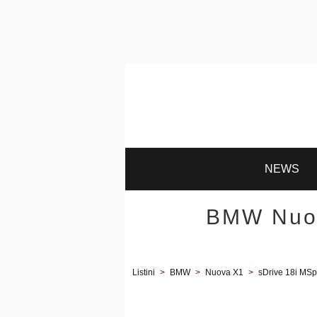
NEWS
BMW Nuov
Listini
>
BMW
>
Nuova X1
>
sDrive 18i MS