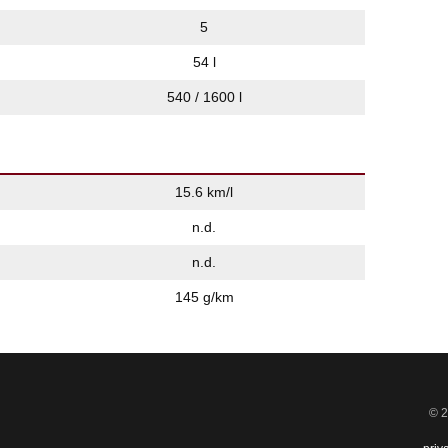
5
54 l
540 / 1600 l
15.6 km/l
n.d.
n.d.
145 g/km
© 2