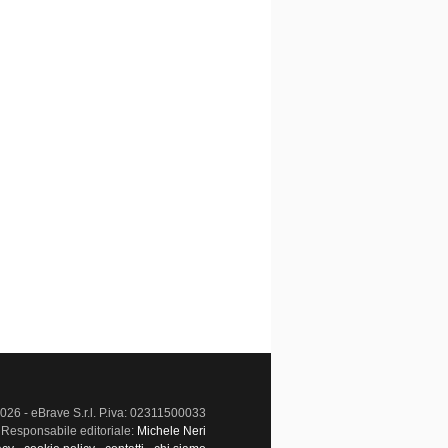
026 - eBrave S.r.l. P.iva: 02311500033
Responsabile editoriale:
Michele Neri