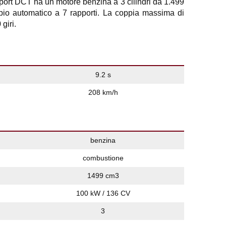
t DCT ha un motore benzina a 3 cilindri da 1.499
bio automatico a 7 rapporti. La coppia massima di
giri.
9.2 s
208 km/h
benzina
combustione
1499 cm3
100 kW / 136 CV
3