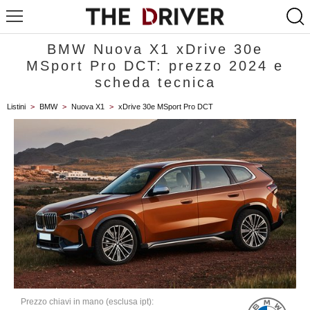
BMW Nuova X1 xDrive 30e
MSport Pro DCT: prezzo 2024 e
scheda tecnica
Listini
>
BMW
>
Nuova X1
>
xDrive 30e MSport Pro DCT
Prezzo chiavi in mano (esclusa ipt):