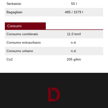
Serbatoio
55 l
Bagagliaio
485 / 1579 l
Consumi
Consumo combinato
11.0 km/l
Consumo extraurbano
n.d.
Consumo urbano
n.d.
Co2
205 g/km