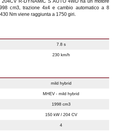
V 204CV R-DYNAMIC S AUTO 4WD ha un motore
1.998 cm3, trazione 4x4 e cambio automatico a 8
 430 Nm viene raggiunta a 1750 giri.
7.8 s
230 km/h
mild hybrid
MHEV - mild hybrid
1998 cm3
150 kW / 204 CV
4