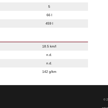
5
66 l
459 l
18.5 km/l
n.d.
n.d.
142 g/km
© 2