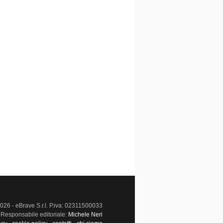
026 - eBrave S.r.l. P.iva: 02311500033
Responsabile editoriale:
Michele Neri