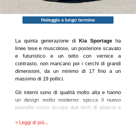
Noleggio a lungo termine
La quinta generazione di
Kia Sportage
ha
linee tese e muscolose, un posteriore scavato
e futuristico e un tetto con vernice a
contrasto. non mancano poi i cerchi di grandi
dimensioni, da un minimo di 17 fino a un
massimo di 19 pollici.
Gli interni sono di qualità molto alta e hanno
un design molto moderno: spicca il nuovo
pannello curvo occupa due terzi di plancia e
ospita al suo interno due display da 12,3
pollici ciascuno, uno dedicato alla
> Leggi di più...
strumentazione e l’altro a un “sempre