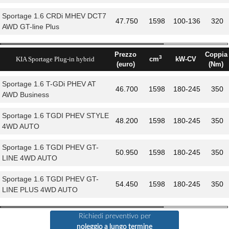
Sportage 1.6 CRDi MHEV DCT7
47.750
1598
100-136
320
AWD GT-line Plus
Prezzo
Coppia
3
KIA Sportage Plug-in hybrid
cm
kW-CV
(euro)
(Nm)
Sportage 1.6 T-GDi PHEV AT
46.700
1598
180-245
350
AWD Business
Sportage 1.6 TGDI PHEV STYLE
48.200
1598
180-245
350
4WD AUTO
Sportage 1.6 TGDI PHEV GT-
50.950
1598
180-245
350
LINE 4WD AUTO
Sportage 1.6 TGDI PHEV GT-
54.450
1598
180-245
350
LINE PLUS 4WD AUTO
Richiedi preventivo per
noleggio a lungo termine