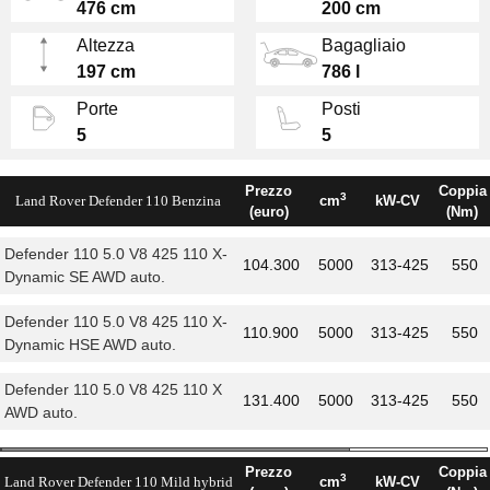
476 cm
200 cm
un passo di oltre 3 metri gli occupanti
Altezza
Bagagliaio
posteriori hanno tantissimo spazio per le
197 cm
786 l
gambe.
Porte
Posti
5
5
INTERNI E DOTAZIONE
Prezzo
Coppia
Dentro coniuga un
design
da vero fuoristrada
3
Land Rover Defender 110 Benzina
cm
kW-CV
(euro)
(Nm)
con materiali pregiati e un design minimal tech
molto lussuoso: ha tanta tecnologia, sia per
Defender 110 5.0 V8 425 110 X-
104.300
5000
313-425
550
Dynamic SE AWD auto.
quanto riguarda il sistema multimediale, che
conta
due display e il sistema infotainment
Defender 110 5.0 V8 425 110 X-
110.900
5000
313-425
550
Land Rover Pivi Pro
con tecnologia Software
Dynamic HSE AWD auto.
Over The Air. Tramite bluetooth si possono
collegare due telefoni in simultanea.
Defender 110 5.0 V8 425 110 X
131.400
5000
313-425
550
AWD auto.
Per quanto riguarda i sistemi di assistenza
alla guida troviamo infatti il sistema di
mantenimento della corsia, la frenata
Prezzo
Coppia
3
Land Rover Defender 110 Mild hybrid
cm
kW-CV