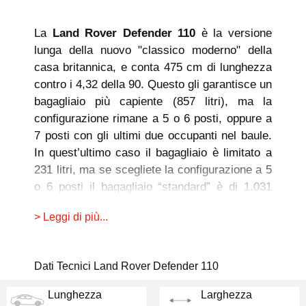
La
Land Rover Defender 110
è la versione
lunga della nuovo "classico moderno" della
casa britannica, e conta 475 cm di lunghezza
contro i 4,32 della 90. Questo gli garantisce un
bagagliaio più capiente (857 litri), ma la
configurazione rimane a 5 o 6 posti, oppure a
7 posti con gli ultimi due occupanti nel baule.
In quest’ultimo caso il bagagliaio è limitato a
231 litri, ma se scegliete la configurazione a 5
o 6 posti il bagagliaio “standard” è di 1.031
litri, che salgono a 2.380 abbattendo la
> Leggi di più...
seconda fila.
I vani portaoggetti sono molti e ampi, e
Dati Tecnici Land Rover Defender 110
l’abitacolo che offre tanto spazio in altezza
permette all’ultima arrivata di casa Land
Lunghezza
Larghezza
Rover di spiccare in termini di praticità. Con