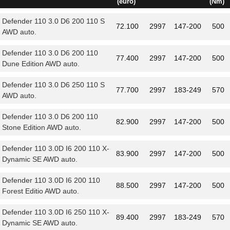
(euro)
(Nm)
automatica d’emergenza e l’assistente al
parcheggio.
Defender 110 3.0 D6 200 110 S
72.100
2997
147-200
500
AWD auto.
TRAZIONE INTEGRALE E OFFROAD
Defender 110 3.0 D6 200 110
77.400
2997
147-200
500
Dune Edition AWD auto.
Le sue doti da arrampicatrice però non sono in
Defender 110 3.0 D6 250 110 S
dubbio: trazione integrale
Terrain Response
77.700
2997
183-249
570
AWD auto.
2
, affronta guadi alti novanta centimetri, e ha
una luce a terra di 29 centimetri. Gli angoli di
Defender 110 3.0 D6 200 110
82.900
2997
147-200
500
attacco e di uscita sono di rispettivamente di
Stone Edition AWD auto.
38°e 40°, quelli di dosso di 28.
Defender 110 3.0D I6 200 110 X-
83.900
2997
147-200
500
Dynamic SE AWD auto.
LA NOSTRA PROVA DELLA LAND
Defender 110 3.0D I6 200 110
ROVER DEFENDER 110
88.500
2997
147-200
500
Forest Editio AWD auto.
Defender 110 3.0D I6 250 110 X-
89.400
2997
183-249
570
Dynamic SE AWD auto.