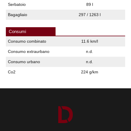
Serbatoio
89 l
Bagagliaio
297 / 1263 l
Consumi
Consumo combinato
11.6 km/l
Consumo extraurbano
n.d.
Consumo urbano
n.d.
Co2
224 g/km