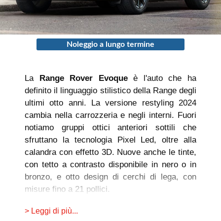
Noleggio a lungo termine
La
Range Rover Evoque
è l'auto che ha
definito il linguaggio stilistico della Range degli
ultimi otto anni. La versione restyling 2024
cambia nella carrozzeria e negli interni. Fuori
notiamo gruppi ottici anteriori sottili che
sfruttano la tecnologia Pixel Led, oltre alla
calandra con effetto 3D. Nuove anche le tinte,
con tetto a contrasto disponibile in nero o in
bronzo, e otto design di cerchi di lega, con
misure fino a 21 pollici.
Dentro troviamo anche la strumentazione
> Leggi di più...