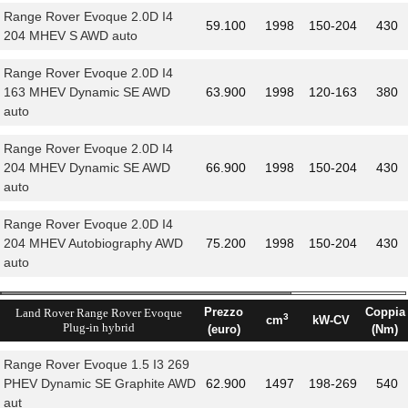
Range Rover Evoque 2.0D I4
59.100
1998
150-204
430
204 MHEV S AWD auto
Range Rover Evoque 2.0D I4
163 MHEV Dynamic SE AWD
63.900
1998
120-163
380
auto
Range Rover Evoque 2.0D I4
204 MHEV Dynamic SE AWD
66.900
1998
150-204
430
auto
Range Rover Evoque 2.0D I4
204 MHEV Autobiography AWD
75.200
1998
150-204
430
auto
Prezzo
Coppia
Land Rover Range Rover Evoque
3
cm
kW-CV
Plug-in hybrid
(euro)
(Nm)
Range Rover Evoque 1.5 I3 269
PHEV Dynamic SE Graphite AWD
62.900
1497
198-269
540
aut