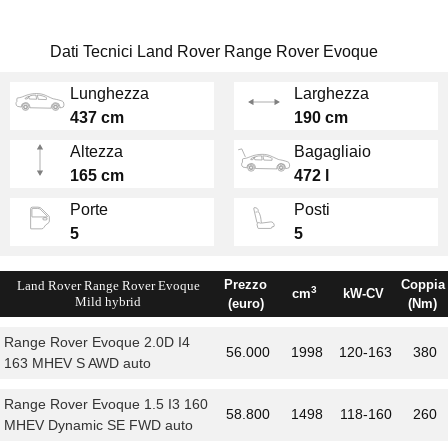
digitale con schermo da 12,3 pollici. C'è poi un
telaio leggero e rigido, anche se poi l'ago della
Dati Tecnici Land Rover Range Rover Evoque
bilancia non scende mai sotto i 1700 kg.
Lunghezza
Larghezza
Il piacere di guida ne trae comunque beneficio:
437 cm
190 cm
i
motori
sono tutti quattro cilindri, sia benzina
che gasolio, con potenze fino a
300 CV
. Le
Altezza
Bagagliaio
versioni a trazione integrale hanno il cambio a
165 cm
472 l
9 marce automatico di serie e sono omologate
Porte
Posti
come ibride, ma volendo c'è anche il diesel da
5
5
150 Cv con trazione anteriore e cambio
manuale.
Prezzo
Coppia
Land Rover Range Rover Evoque
3
cm
kW-CV
Mild hybrid
(euro)
(Nm)
Range Rover Evoque 2.0D I4
56.000
1998
120-163
380
163 MHEV S AWD auto
Range Rover Evoque 1.5 I3 160
58.800
1498
118-160
260
MHEV Dynamic SE FWD auto