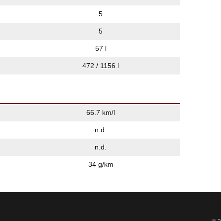
5
5
57 l
472 / 1156 l
66.7 km/l
n.d.
n.d.
34 g/km