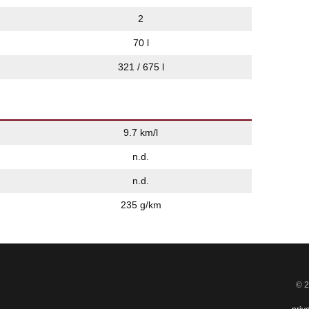
2
70 l
321 / 675 l
9.7 km/l
n.d.
n.d.
235 g/km
© 2