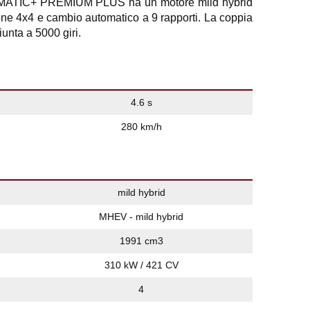
ATIC+ PREMIUM PLUS ha un motore mild hybrid
ione 4x4 e cambio automatico a 9 rapporti. La coppia
nta a 5000 giri.
4.6 s
280 km/h
mild hybrid
MHEV - mild hybrid
1991 cm3
310 kW / 421 CV
4