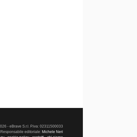
026 - eBrave S.r.l. P.iva: 02311500033
Responsabile editoriale:
Michele Neri