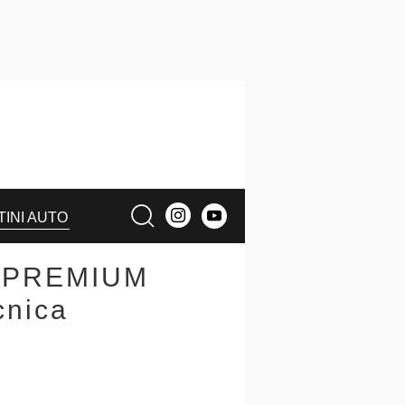
TINI AUTO
+ PREMIUM
cnica