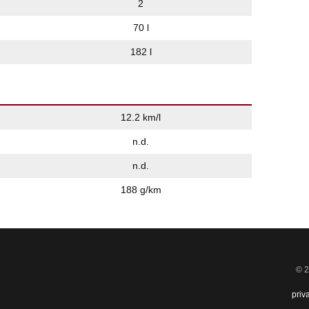
2
70 l
182 l
12.2 km/l
n.d.
n.d.
188 g/km
© 2
priv