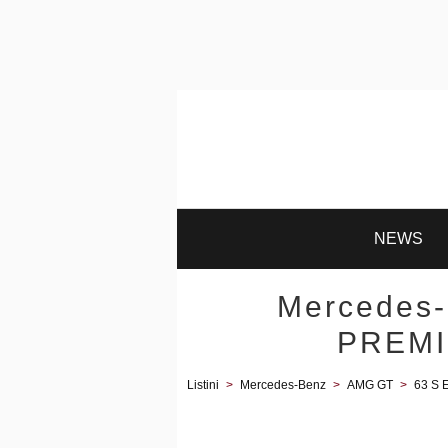
NEWS
Mercedes
PREMIU
Listini
>
Mercedes-Benz
>
AMG GT
>
63 S