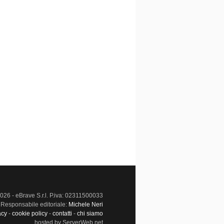
026 - eBrave S.r.l. P.iva: 02311500033
Responsabile editoriale:
Michele Neri
acy
-
cookie policy
-
contatti
-
chi siamo
hosted by ServerWeb.net