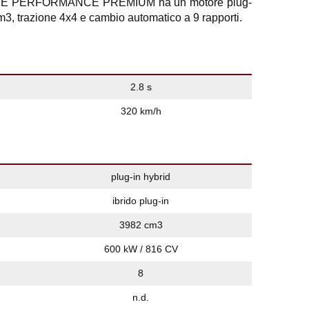
S E PERFORMANCE PREMIUM ha un motore plug-
cm3, trazione 4x4 e cambio automatico a 9 rapporti.
2.8 s
320 km/h
plug-in hybrid
ibrido plug-in
3982 cm3
600 kW / 816 CV
8
n.d.