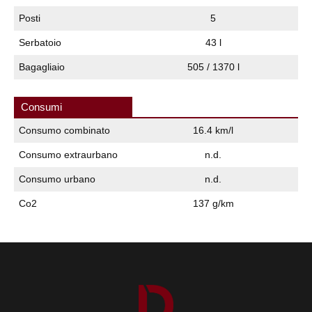
Posti
5
Serbatoio
43 l
Bagagliaio
505 / 1370 l
Consumi
Consumo combinato
16.4 km/l
Consumo extraurbano
n.d.
Consumo urbano
n.d.
Co2
137 g/km