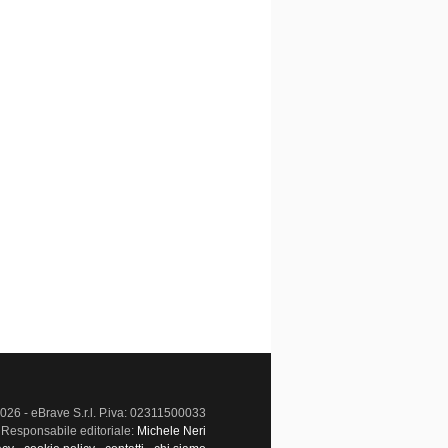
026 - eBrave S.r.l. P.iva: 02311500033
Responsabile editoriale:
Michele Neri