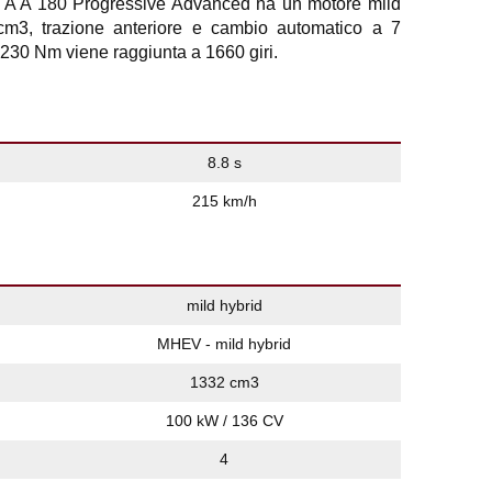
A A 180 Progressive Advanced ha un motore mild
 cm3, trazione anteriore e cambio automatico a 7
 230 Nm viene raggiunta a 1660 giri.
8.8 s
215 km/h
mild hybrid
MHEV - mild hybrid
1332 cm3
100 kW / 136 CV
4