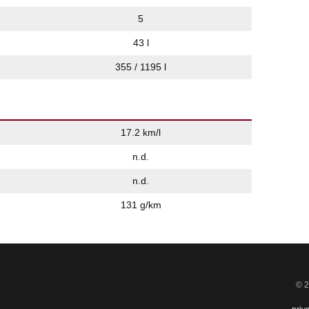
5
43 l
355 / 1195 l
17.2 km/l
n.d.
n.d.
131 g/km
© 2