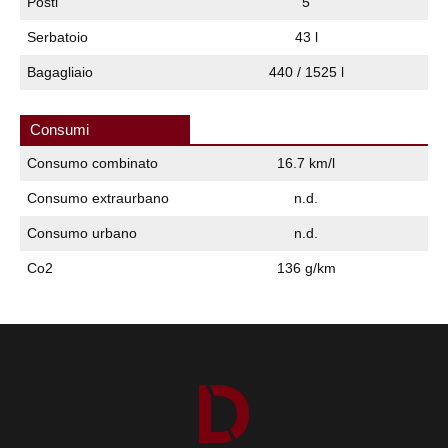
Posti
5
Serbatoio
43 l
Bagagliaio
440 / 1525 l
Consumi
Consumo combinato
16.7 km/l
Consumo extraurbano
n.d.
Consumo urbano
n.d.
Co2
136 g/km