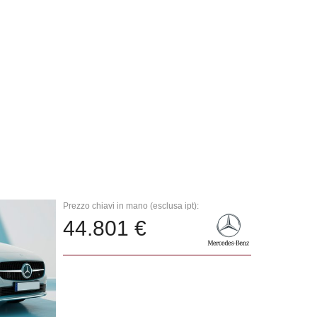
Prezzo chiavi in mano (esclusa ipt):
44.801 €