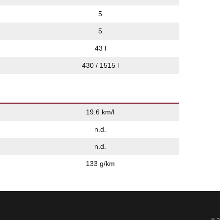
5
5
43 l
430 / 1515 l
19.6 km/l
n.d.
n.d.
133 g/km