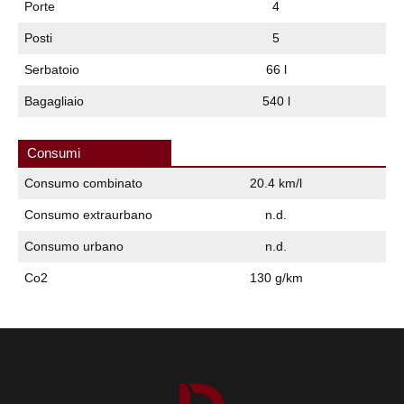
Porte
4
Posti
5
Serbatoio
66 l
Bagagliaio
540 l
Consumi
Consumo combinato
20.4 km/l
Consumo extraurbano
n.d.
Consumo urbano
n.d.
Co2
130 g/km