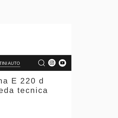
TINI AUTO
na E 220 d
eda tecnica