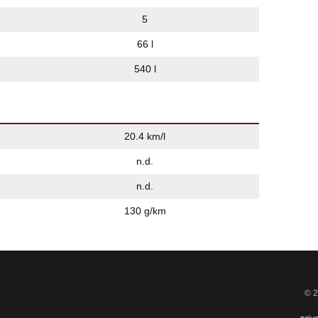
5
66 l
540 l
20.4 km/l
n.d.
n.d.
130 g/km
© 2