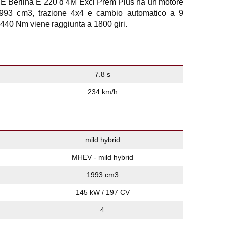
 Berlina E 220 d 4M Excl Prem Plus ha un motore
1.993 cm3, trazione 4x4 e cambio automatico a 9
 440 Nm viene raggiunta a 1800 giri.
7.8 s
234 km/h
mild hybrid
MHEV - mild hybrid
1993 cm3
145 kW / 197 CV
4