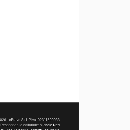
026 - eBrave S.r.l. P.iva: 02311500033
Responsabile editoriale:
Michele Neri