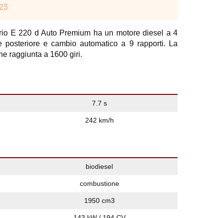
023
io E 220 d Auto Premium ha un motore diesel a 4
ne posteriore e cambio automatico a 9 rapporti. La
 raggiunta a 1600 giri.
7.7 s
242 km/h
biodiesel
combustione
1950 cm3
143 kW / 194 CV