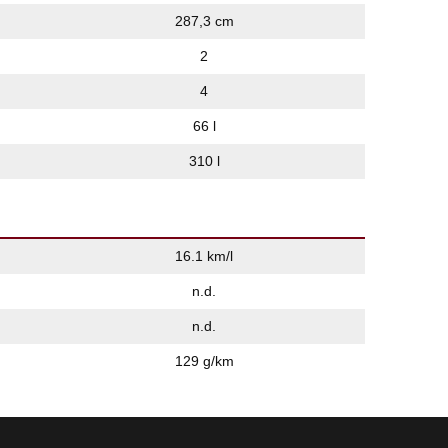
287,3 cm
2
4
66 l
310 l
16.1 km/l
n.d.
n.d.
129 g/km