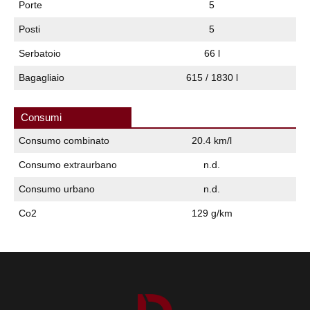
Porte
5
Posti
5
Serbatoio
66 l
Bagagliaio
615 / 1830 l
Consumi
Consumo combinato
20.4 km/l
Consumo extraurbano
n.d.
Consumo urbano
n.d.
Co2
129 g/km