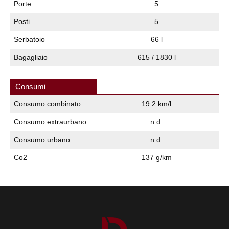
Porte
5
Posti
5
Serbatoio
66 l
Bagagliaio
615 / 1830 l
Consumi
Consumo combinato
19.2 km/l
Consumo extraurbano
n.d.
Consumo urbano
n.d.
Co2
137 g/km