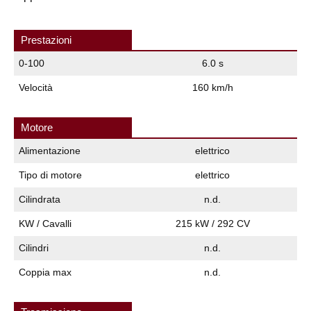
Prestazioni
0-100
6.0 s
Velocità
160 km/h
Motore
Alimentazione
elettrico
Tipo di motore
elettrico
Cilindrata
n.d.
KW / Cavalli
215 kW / 292 CV
Cilindri
n.d.
Coppia max
n.d.