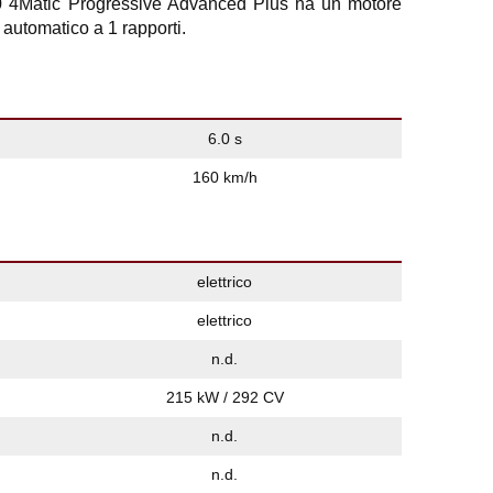
4Matic Progressive Advanced Plus ha un motore
 automatico a 1 rapporti.
6.0 s
160 km/h
elettrico
elettrico
n.d.
215 kW / 292 CV
n.d.
n.d.