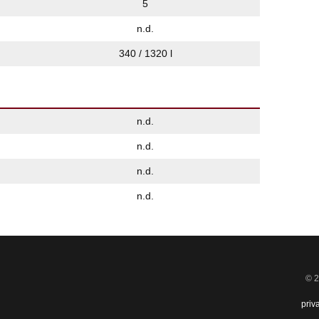
5
n.d.
340 / 1320 l
n.d.
n.d.
n.d.
n.d.
© 2
priv