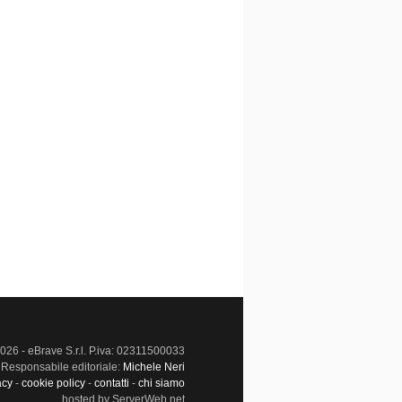
026 - eBrave S.r.l. P.iva: 02311500033
Responsabile editoriale:
Michele Neri
acy
-
cookie policy
-
contatti
-
chi siamo
hosted by ServerWeb.net