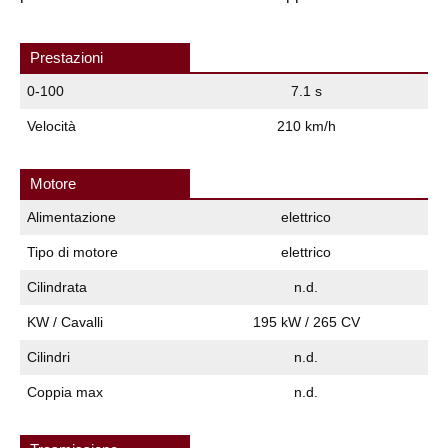
Prestazioni
0-100
7.1 s
Velocità
210 km/h
Motore
Alimentazione
elettrico
Tipo di motore
elettrico
Cilindrata
n.d.
KW / Cavalli
195 kW / 265 CV
Cilindri
n.d.
Coppia max
n.d.